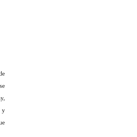
de
se
y,
 y
ue