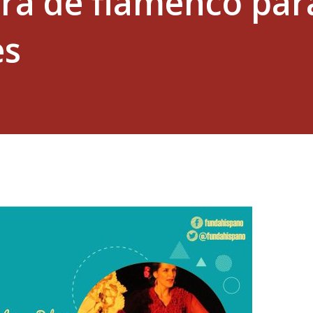
ra de flamenco par
es