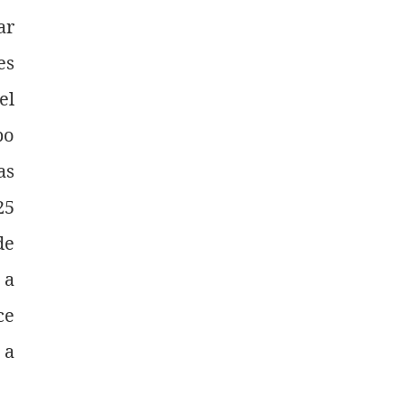
ar
es
el
po
as
25
de
 a
ce
 a