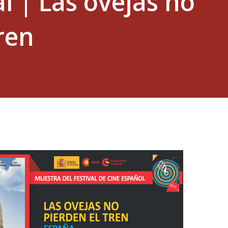
l | Las ovejas no
ren